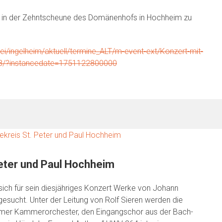
hr in der Zehntscheune des Domänenhofs in Hochheim zu
rei/ingelheim/aktuell/termine_ALT/m-event-ext/Konzert-mit-
8/?instancedate=1751122800000
eter und Paul Hochheim
sich für sein diesjähriges Konzert Werke von Johann
esucht. Unter der Leitung von Rolf Sieren werden die
imer Kammerorchester, den Eingangschor aus der Bach-